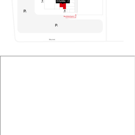
CityAlko
Sisäänkäynti 1
Riia mnt