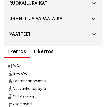
RUOKAILUPAIKAT
URHEILU JA VAPAA-AIKA
VAATTEET
I kerros
II kerros
WC:t
Inva-WC
Lastenhoitohuone
Vauvanhoitopöytä
Säilytyskaapit
Juomavesi