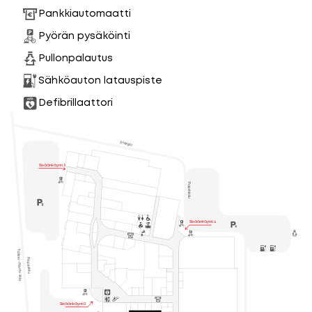
Pankkiautomaatti
Pyörän pysäköinti
Pullonpalautus
Sähköauton latauspiste
Defibrillaattori
Energia
Sisäänkäynti 3
Papiniidu
Sisäänkäynti 4
Tallinn - Pärnu -Ikla
Papiniidu

Sisäänkäynti 2