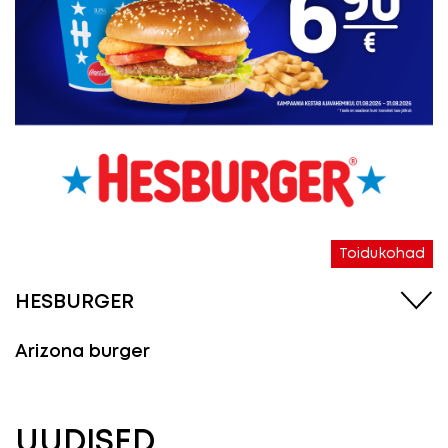
Toidukohad
HESBURGER
Arizona burger
UUDISED