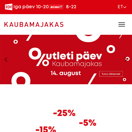
Iga päev 10-20
8-22
ET