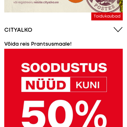
Toidukaubad
CITYALKO
Võida reis Prantsusmaale!