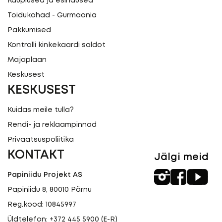
Kauplused ja esindused
Toidukohad - Gurmaania
Pakkumised
Kontrolli kinkekaardi saldot
Majaplaan
Keskusest
KESKUSEST
Kuidas meile tulla?
Rendi- ja reklaampinnad
Privaatsuspoliitika
KONTAKT
Jälgi meid
Papiniidu Projekt AS
Papiniidu 8, 80010 Pärnu
Reg.kood: 10845997
Üldtelefon:
+372 445 5900
(E-R)