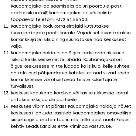
Kaubamajaka loa saamiseks palun pöördu e-posti
aadressile info@kaubamajakas.ee või helista
tööpäeval telefonil +372 44 55 900.
Kaubamajaka kodukorra eirajaid kutsutakse
turvatöötajate poolt korrale. Vajadusel tuvastatakse
korrarikkujate isikud ning suunatakse nad keskusest
välja.
Kaubamajaka haldajal on õigus kodukorda rikkunud
isikuid keskusesse mitte lubada. Kaubamajakal on
õigus keskusesse mitte lubada ka isikuid, kelle suhtes
on tekkinud põhjendatud kahtlus, et nad viivad täide
korrarikkumise või ohustavad teiste külastajate
turvalisust.
Keskuse kodukorra korduva või raske rikkumise korral
antakse rikkujad üle politseile.
Keskuses viibimist pärast Kaubamajaka haldaja nõuet
keskusest lahkuda käsitleb Kaubamajakas omavolilise
sissetungina eraterritooriumile, mille eest näeb Eestis
kehtiv seadusandlus ette kriminaalvastutuse.