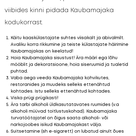
viibides kinni pidada Kaubamajaka
kodukorrast.
Käitu kaaskülastajate suhtes viisakalt ja abivalmilt.
Avaliku korra rikkumine ja teiste külastajate häirimine
Kaubamajakas on keelatud!
Hoia Kaubamajaka sisustust! Ära määri ega lõhu
mööblit ja dekoratsioone, hoia siseruumid ja tualetid
puhtad.
Vaba aega veeda Kaubamajaka kohvikutes,
restoranides ja muudeks selleks ettenähtud
kohtades. Istu selleks ettenähtud kohtades.
Viska prügi prügikasti!
Ära tarbi alkoholi üldkasutatavates ruumides (v.a
alkoholi müüvad toitlustuskohad). Kaubamajaka
turvatöötajatel on õigus saata alkoholi- või
narkojoobes isikud Kaubamajakast välja.
Suitsetamine (sh e-sigarett) on lubatud ainult õues