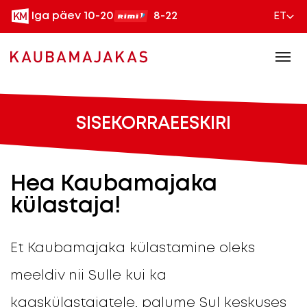
Iga päev 10-20
8-22
ET
SISEKORRAEESKIRI
Hea Kaubamajaka
külastaja!
Et Kaubamajaka külastamine oleks
meeldiv nii Sulle kui ka
kaaskülastajatele, palume Sul keskuses