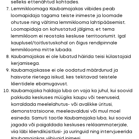
selleks ettenähtud kohtades.
Lemmikloomaga Kaubamajakas viibides peab
loomapidaja tagama teiste inimeste ja loomade
ohutuse ning vältima lemmiklooma lahtipääsemist.
Loomapidaja on kohustatud jälgima, et tema
lemmikloom ei reostaks keskuse territooriumit. Igal
kauplusel/toitlustuskohal on õigus rendipinnale
lemmiklooma mitte lubada.
Kaubamajakas ei ole lubatud häirida teisi külastajaid
kerjamisega.
Kaubamajakasse ei ole oodatud määrdunud ja
haisvate riietega isikud, kes tekitavad teistele
klientidele ebamugavust.
Kaubamajaka haldaja luba on vaja ka juhul, kui soovid
pakkuda keskuses müügiks kaupu või teenuseid,
korraldada meelelahutus- või avalikke üritusi,
demonstratsioone, meeleavaldusi või muul moel
esineda. Samuti taotle Kaubamajaka luba, kui soovid
jagada või paigaldada keskuses reklaammaterjale,
viia läbi kliendiküsitlusi- ja uuringuid ning intervjueerida
Kaubamajakas viibivaid inimesi.