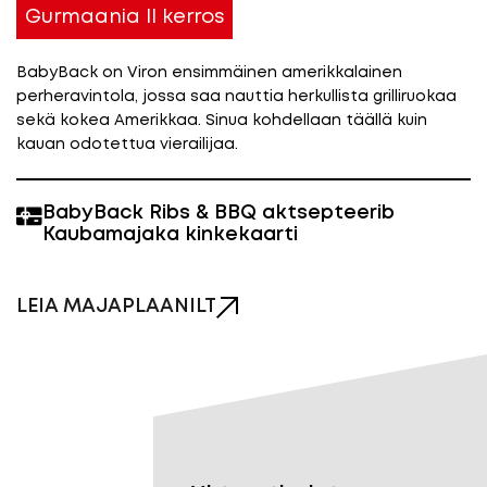
Gurmaania II kerros
BabyBack on Viron ensimmäinen amerikkalainen
perheravintola, jossa saa nauttia herkullista grilliruokaa
sekä kokea Amerikkaa. Sinua kohdellaan täällä kuin
kauan odotettua vierailijaa.
BabyBack Ribs & BBQ aktsepteerib
Kaubamajaka kinkekaarti
LEIA MAJAPLAANILT