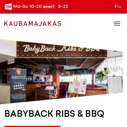
Ma-Su 10-20
8-22
FI
BABYBACK RIBS & BBQ