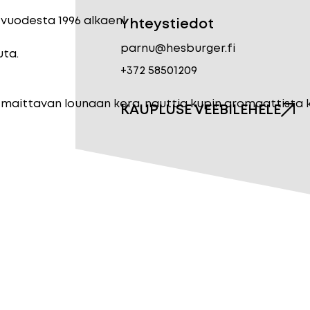
o vuodesta 1996 alkaen!
Yhteystiedot
parnu@hesburger.fi
uta.
+372 58501209
iä maittavan lounaan kera, nauttia kupin aromaattista
KAUPLUSE VEEBILEHELE