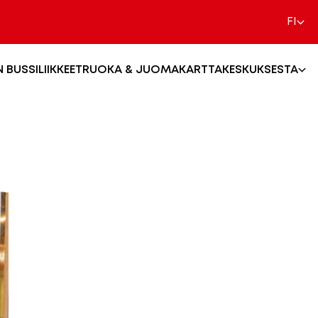
FI
N BUSSI
LIIKKEET
RUOKA & JUOMA
KARTTA
KESKUKSESTA