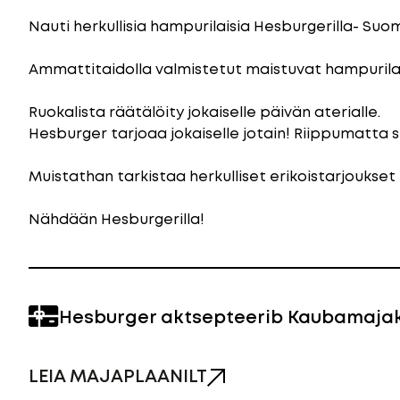
Nauti herkullisia hampurilaisia Hesburgerilla- Suo
Ammattitaidolla valmistetut maistuvat hampurilaiset
Ruokalista räätälöity jokaiselle päivän aterialle.
Hesburger tarjoaa jokaiselle jotain! Riippumatta 
Muistathan tarkistaa herkulliset erikoistarjoukset
Nähdään Hesburgerilla!
Hesburger aktsepteerib Kaubamajak
LEIA MAJAPLAANILT