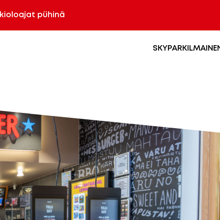
kioloajat pühinä
SKYPARK
ILMAINE