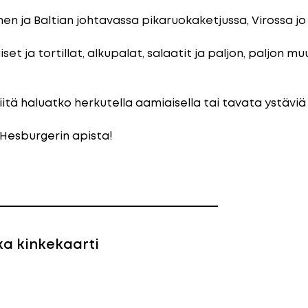
men ja Baltian johtavassa pikaruokaketjussa, Virossa j
 ja tortillat, alkupalat, salaatit ja paljon, paljon mu
siitä haluatko herkutella aamiaisella tai tavata ystäv
 Hesburgerin apista!
a kinkekaarti