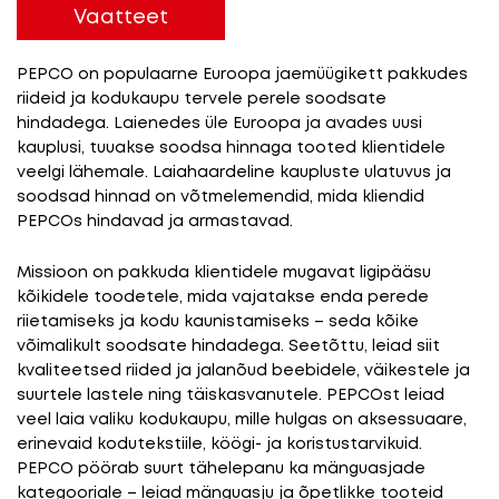
Vaatteet
PEPCO on populaarne Euroopa jaemüügikett pakkudes
riideid ja kodukaupu tervele perele soodsate
hindadega. Laienedes üle Euroopa ja avades uusi
kauplusi, tuuakse soodsa hinnaga tooted klientidele
veelgi lähemale. Laiahaardeline kaupluste ulatuvus ja
soodsad hinnad on võtmelemendid, mida kliendid
PEPCOs hindavad ja armastavad.
Missioon on pakkuda klientidele mugavat ligipääsu
kõikidele toodetele, mida vajatakse enda perede
riietamiseks ja kodu kaunistamiseks – seda kõike
võimalikult soodsate hindadega. Seetõttu, leiad siit
kvaliteetsed riided ja jalanõud beebidele, väikestele ja
suurtele lastele ning täiskasvanutele. PEPCOst leiad
veel laia valiku kodukaupu, mille hulgas on aksessuaare,
erinevaid kodutekstiile, köögi- ja koristustarvikuid.
PEPCO pöörab suurt tähelepanu ka mänguasjade
kategooriale – leiad mänguasju ja õpetlikke tooteid