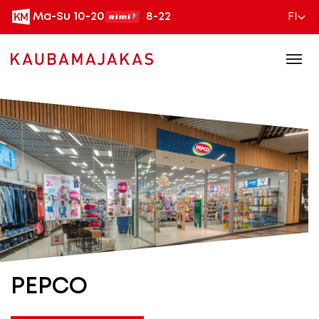
Ma-Su 10-20
8-22
FI
PEPCO