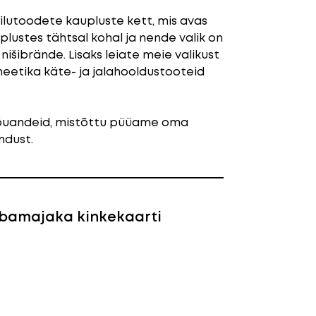
ilutoodete kaupluste kett, mis avas
lustes tähtsal kohal ja nende valik on
nišibrände. Lisaks leiate meie valikust
eetika käte- ja jalahooldustooteid
 nõuandeid, mistõttu püüame oma
ndust.
ubamajaka kinkekaarti