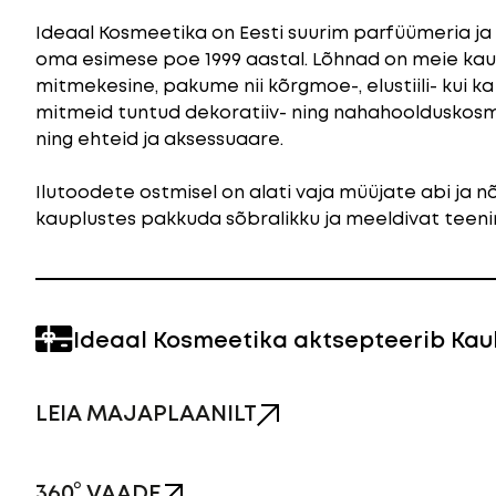
Ideaal Kosmeetika on Eesti suurim parfüümeria ja 
oma esimese poe 1999 aastal. Lõhnad on meie kaup
mitmekesine, pakume nii kõrgmoe-, elustiili- kui ka 
mitmeid tuntud dekoratiiv- ning nahahoolduskosm
ning ehteid ja aksessuaare.
Ilutoodete ostmisel on alati vaja müüjate abi ja
kauplustes pakkuda sõbralikku ja meeldivat teeni
Ideaal Kosmeetika aktsepteerib Ka
LEIA MAJAPLAANILT
360° VAADE