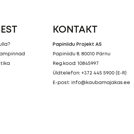
EST
KONTAKT
ulla?
Papiniidu Projekt AS
laampinnad
Papiniidu 8, 80010 Pärnu
itika
Reg.kood: 10845997
Üldtelefon:
+372 445 5900
(E-R)
E-post:
info@kaubamajakas.ee