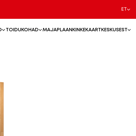
ET
MAJAPLAAN
KINKEKAART
D
TOIDUKOHAD
KESKUSEST