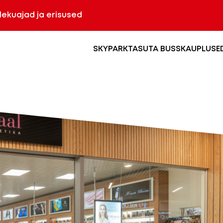
olekuajad ja erisused
SKYPARK
TASUTA BUSS
KAUPLUSE