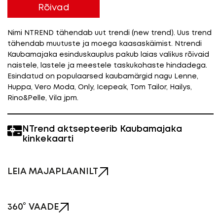
Rõivad
Nimi NTREND tähendab uut trendi (new trend). Uus trend
tähendab muutuste ja moega kaasaskäimist. Ntrendi
Kaubamajaka esinduskauplus pakub laias valikus rõivaid
naistele, lastele ja meestele taskukohaste hindadega.
Esindatud on populaarsed kaubamärgid nagu Lenne,
Huppa, Vero Moda, Only, Icepeak, Tom Tailor, Hailys,
Rino&Pelle, Vila jpm.
NTrend aktsepteerib Kaubamajaka
kinkekaarti
LEIA MAJAPLAANILT
360° VAADE