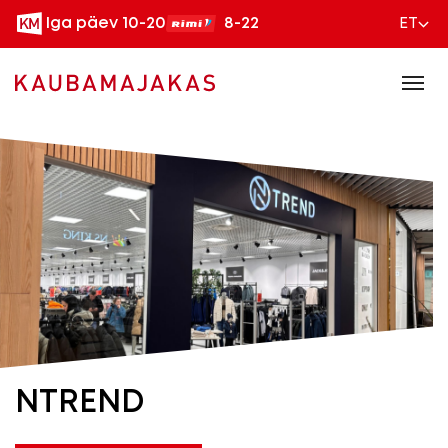
Iga päev 10-20
8-22
ET
NTREND