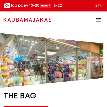
Iga päev 10-20
8-22
ET
THE BAG