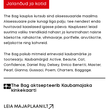
Jalanõud ja kotid
The Bag kauplus kutsub sind aksessuaaride maailma.
Aksessuaare pole kunagi liiga palju, tee nendest enda
huvitavad kaaslased igasse päeva. Kauplusest leiad
suurima valiku trendikaid nahast ja kunstnahast naiste
käekotte, rahakotte, vihmavarje, portfelle, arvutikotte,
seljakotte ning kohvreid.
The Bag pakub mitmeid erinevaid kaubamärke ja
tootesarju. Kaubamärgid: Active, Beaute, Cat,
Confidence, Daniel Ray, Delsey, Enrico Benetti, Master,
Pearl, Gianna, Gussaci, Poem, Charters, Baggage.
The Bag aktsepteerib Kaubamajaka
kinkekaarti
LEIA MAJAPLAANILT