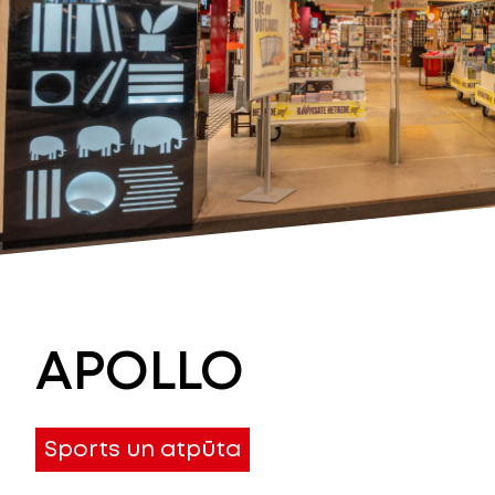
APOLLO
Sports un atpūta