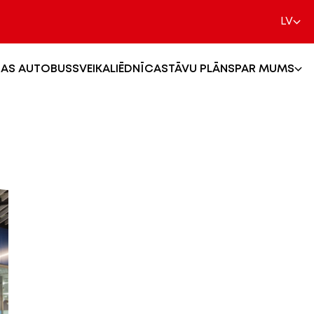
LV
AS AUTOBUSS
VEIKALI
ĒDNĪCA
STĀVU PLĀNS
PAR MUMS