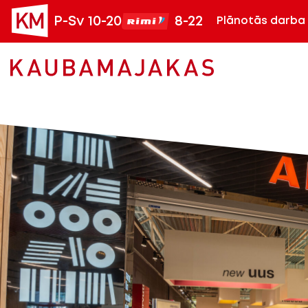
P-Sv 10-20
8-22
Plānotās darba 