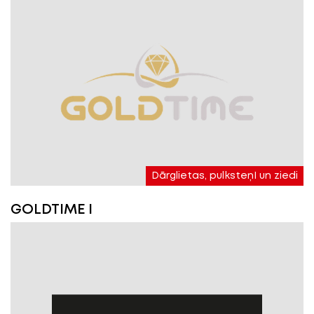
Dārglietas, pulksteņI un ziedi
GOLDTIME I