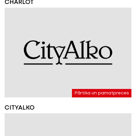
CHARLOT
Pārtika un pamatpreces
CITYALKO