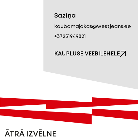
Saziņa
kaubamajakas@westjeans.ee
+37251949821
KAUPLUSE VEEBILEHELE
ĀTRĀ IZVĒLNE