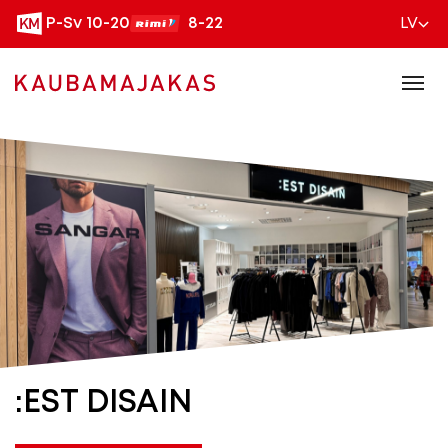
P-Sv 10-20
8-22
LV
:EST DISAIN