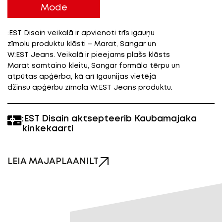
Mode
:EST Disain veikalā ir apvienoti trīs igauņu
zīmolu produktu klāsti – Marat, Sangar un
W:EST Jeans. Veikalā ir pieejams plašs klāsts
Marat samtaino kleitu, Sangar formālo tērpu un
atpūtas apģērba, kā arī Igaunijas vietējā
džinsu apģērbu zīmola W:EST Jeans produktu.
:EST Disain aktsepteerib Kaubamajaka
kinkekaarti
LEIA MAJAPLAANILT