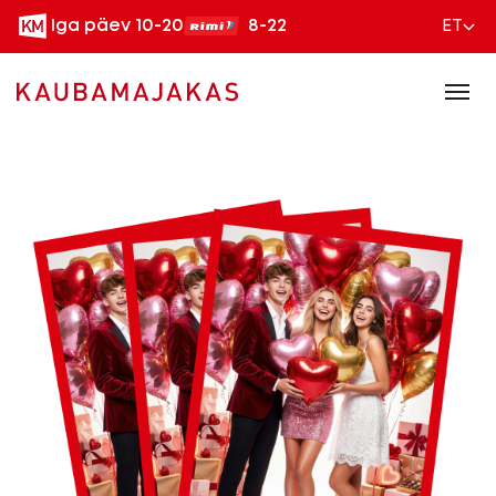
Iga päev 10-20
8-22
ET