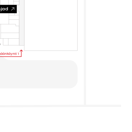
jad
säänkäynti 1