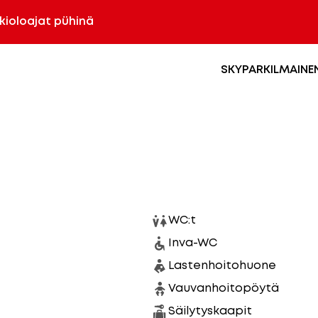
kioloajat pühinä
SKYPARK
ILMAINE
WC:t
Inva-WC
Lastenhoitohuone
Vauvanhoitopöytä
Säilytyskaapit