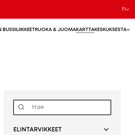
FI
N BUSSI
LIIKKEET
RUOKA & JUOMA
KARTTA
KESKUKSESTA
ELINTARVIKKEET