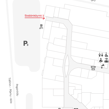
Sisäänkäynti 3
Tallinn - Pärnu -Ikla
Papiniidu
