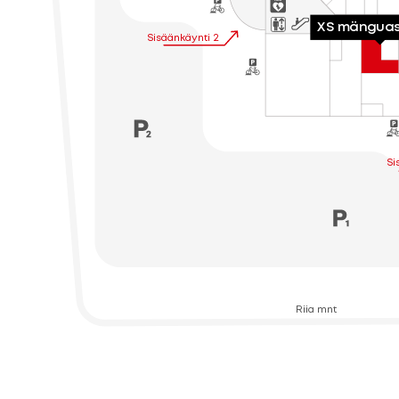
XS mänguas
Sisäänkäynti 2
Si
Riia mnt