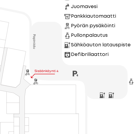
Juomavesi
Pankkiautomaatti
Pyörän pysäköinti
Pullonpalautus
Papiniidu
Sähköauton latauspiste
Defibrillaattori
Sisäänkäynti 4