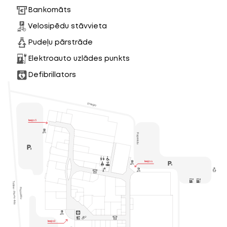
Bankomāts
Velosipēdu stāvvieta
Pudeļu pārstrāde
Elektroauto uzlādes punkts
Defibrillators
Energia
Ieeja 3
Papiniidu
Ieeja 4
Tallinn - Pärnu -Ikla
Papiniidu

Ieeja 2