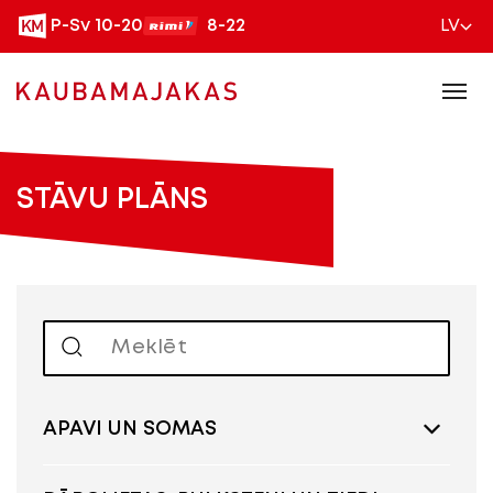
P-Sv 10-20
8-22
LV
STĀVU PLĀNS
APAVI UN SOMAS