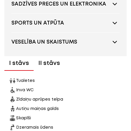
SADZĪVES PRECES UN ELEKTRONIKA
SPORTS UN ATPŪTA
VESELĪBA UN SKAISTUMS
I stāvs
II stāvs
Tualetes
Inva WC
Zīdaiņu aprūpes telpa
Autiņu maiņas galds
Skapīši
Dzeramais ūdens