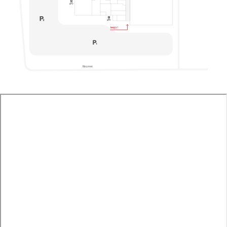
Ieeja 1
Riia mnt