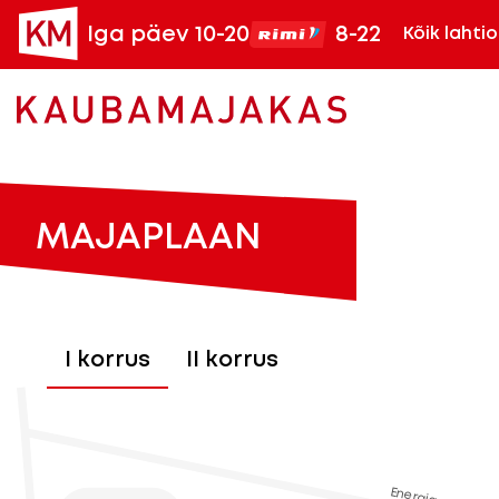
Iga päev 10-20
8-22
Kõik lahti
MAJAPLAAN
I korrus
II korrus
Energia