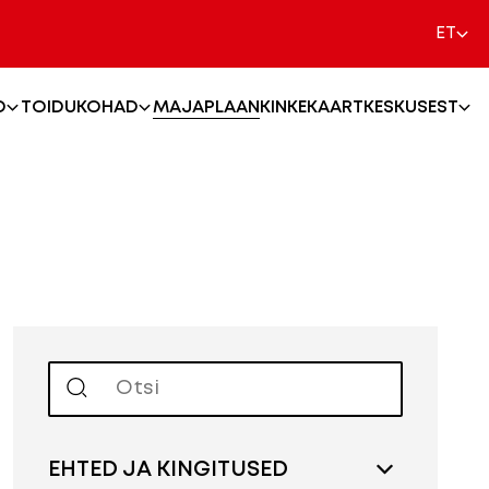
ET
MAJAPLAAN
KINKEKAART
D
TOIDUKOHAD
KESKUSEST
EHTED JA KINGITUSED