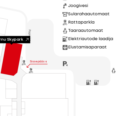
Joogivesi
Sularahaautomaat
Rattaparkla
Taaraautomaat
Papiniidu
Elektriautode laadija
rnu Skypark
Elustamisaparaat
Sissepääs 4