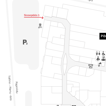
Sissepääs 3
Pä
Tallinn - Pärnu -Ikla
Papiniidu
