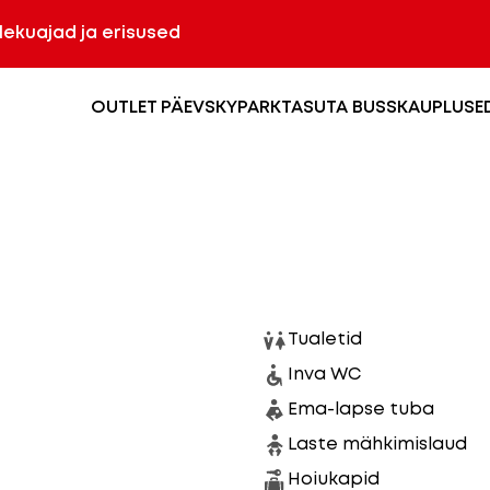
olekuajad ja erisused
OUTLET PÄEV
SKYPARK
TASUTA BUSS
KAUPLUSE
Tualetid
Inva WC
Ema-lapse tuba
Laste mähkimislaud
Hoiukapid